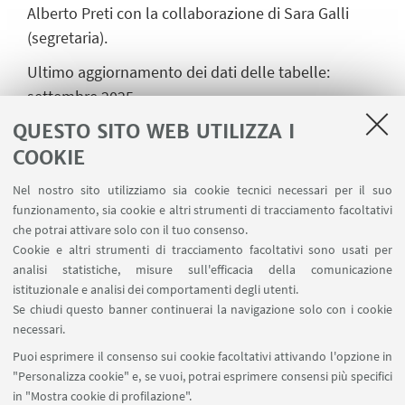
Alberto Preti con la collaborazione di Sara Galli
(segretaria).
Ultimo aggiornamento dei dati delle tabelle:
settembre 2025
QUESTO SITO WEB UTILIZZA I
COOKIE
ALLEGATI
Nel nostro sito utilizziamo sia cookie tecnici necessari per il suo
funzionamento, sia cookie e altri strumenti di tracciamento facoltativi
Bologna
[ .xls 3531Kb ]
che potrai attivare solo con il tuo consenso.
Piacenza
[ .xls 2999Kb ]
Cookie e altri strumenti di tracciamento facoltativi sono usati per
analisi statistiche, misure sull'efficacia della comunicazione
Ferrara
[ .xls 1464Kb ]
istituzionale e analisi dei comportamenti degli utenti.
Se chiudi questo banner continuerai la navigazione solo con i cookie
Forlì
[ .xls 3196Kb ]
necessari.
Puoi esprimere il consenso sui cookie facoltativi attivando l'opzione in
Modena
[ .xls 8701Kb ]
"Personalizza cookie" e, se vuoi, potrai esprimere consensi più specifici
in "Mostra cookie di profilazione".
Parma
[ .xls 4126Kb ]