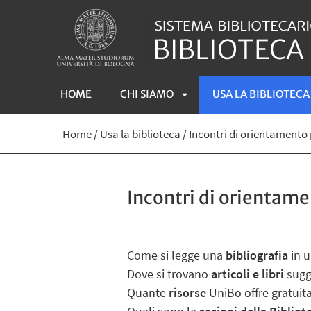
HOME
CHI SIAMO
USA LA BIBLIOTECA
APRI
Home
/
Usa la biblioteca
/
Incontri di orientamento
SOTTOMENÙ
Incontri di orientame
Come si legge una
bibliografia
in 
Dove si trovano
articoli e libri
sugge
Quante
risorse
UniBo offre gratuit