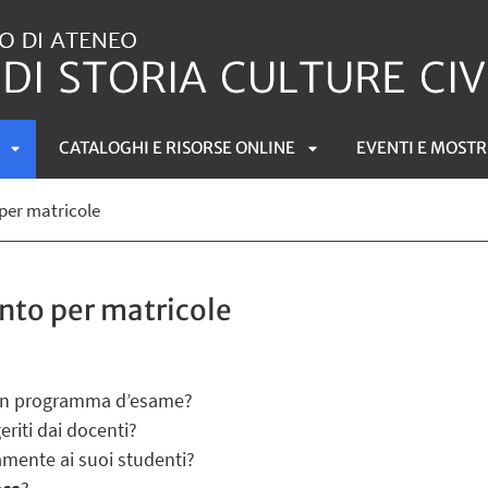
CATALOGHI E RISORSE ONLINE
EVENTI E MOSTR
APRI
APRI
 per matricole
SOTTOMENÙ
SOTTOMENÙ
nto per matricole
un programma d’esame?
riti dai docenti?
amente ai suoi studenti?